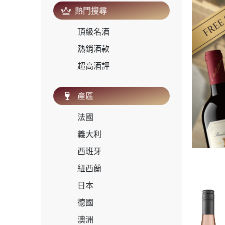
熱門搜尋
頂級名酒
熱銷酒款
超高酒評
產區
法國
義大利
西班牙
紐西蘭
日本
德國
澳洲