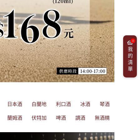
0
我的清單
日本酒
白蘭地
利口酒
冰酒
琴酒
蘭姆酒
伏特加
啤酒
調酒
無酒精