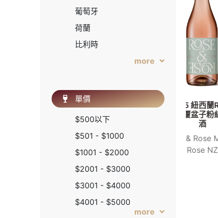
葡萄牙
荷蘭
比利時
愛爾蘭
英國
亞美尼亞
單價
•
2025 紐西蘭ROSE
喬治亞
西瓜覆盆子粉紅葡萄
$500以下
酒
美國
don
$501 - $1000
2025 Rose & Rose Marlborough
B
加拿大
Rose NZ
$1001 - $2000
馬爾他
$2001 - $3000
南非
$3001 - $4000
愛沙尼亞
$4001 - $5000
斯洛伐克