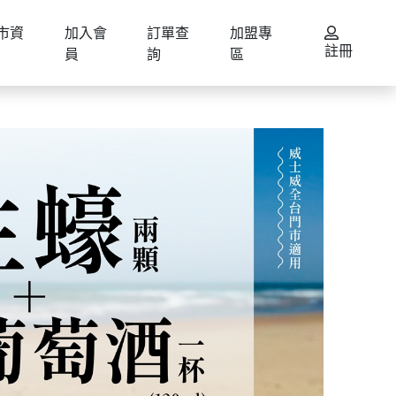
市資
加入會
訂單查
加盟專
註冊
員
詢
區