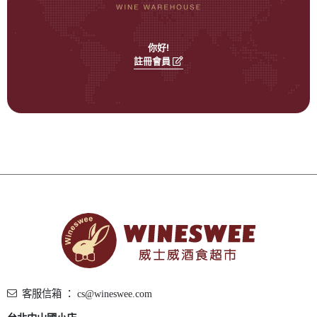
你好!
註冊會員
客服信箱 ： cs@wineswee.com