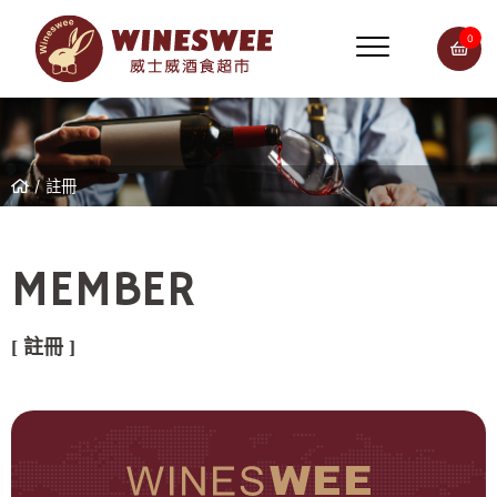
0
註冊
MEMBER
[ 註冊 ]