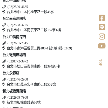
台北中山國小店
(02)2599-4685
台北市中山區民權東路一段45號
台北南京建國店
(02)2508-3225
台北市中山區南京東路二段157號1樓
台北中信南港店
(02)2651-7515
台北市南港區經貿二路188-1號C棟1樓(C109)
台北微風廣場店
(02)8772-3972
TOP
台北市松山區復興南路一段39號G樓
台北永春店
(02)2346-2958
台北市信義區忠孝東路五段532號
新北板橋實踐店
(02)2959-7968
新北市板橋實踐路36號