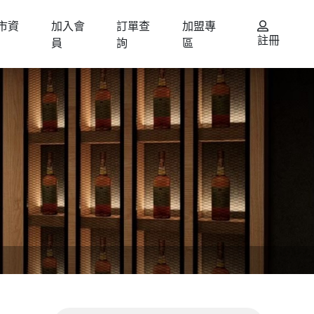
市資
加入會
訂單查
加盟專
註冊
員
詢
區