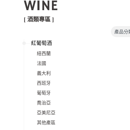
WINE
[ 酒類專區 ]
紅葡萄酒
紐西蘭
法國
義大利
西班牙
葡萄牙
喬治亞
亞美尼亞
其他產區