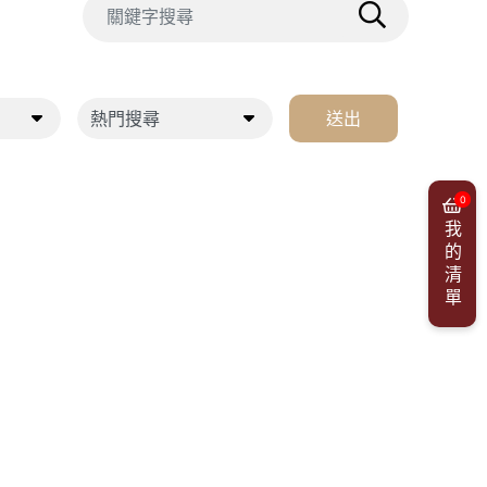
送出
0
我的清單