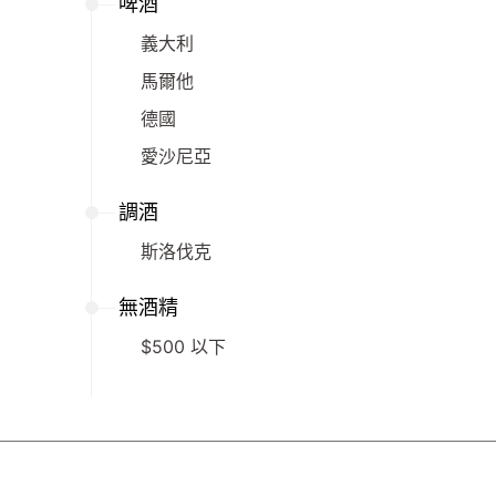
啤酒
義大利
馬爾他
德國
愛沙尼亞
調酒
斯洛伐克
無酒精
$500 以下