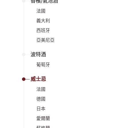
香檳/氣泡酒
法國
義大利
西班牙
亞美尼亞
波特酒
葡萄牙
威士忌
法國
德國
日本
愛爾蘭