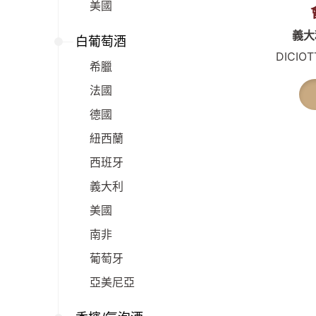
美國
義大
白葡萄酒
DICIOT
希臘
法國
德國
紐西蘭
西班牙
義大利
美國
南非
葡萄牙
亞美尼亞