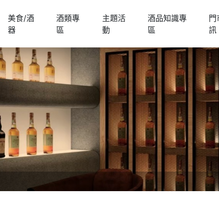
美食/酒
酒類專
主題活
酒品知識專
門
器
區
動
區
訊