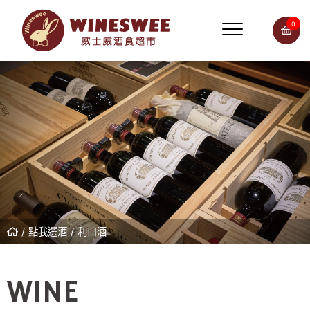
0
點我選酒
利口酒
WINE