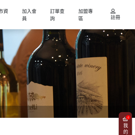
市資
加入會
訂單查
加盟專
註冊
員
詢
區
0