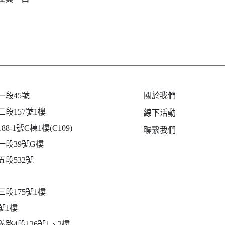
段45號
關於我們
段157號1樓
線下活動
-1號C棟1樓(C109)
聯繫我們
段39號G樓
段532號
段175號1樓
號1樓
路4段136號1、2樓