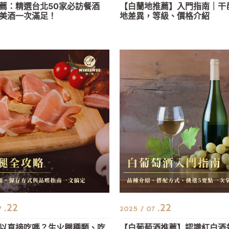
薦：精選台北50家必訪餐酒
【白蘭地推薦】入門指南｜干
美酒一次滿足！
地差異，等級、價格介紹
.22
.22
7
2025 / 07
以直接吃嗎？生火腿種類、吃
【白葡萄酒推薦】認識紅白酒