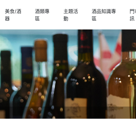
美食/酒
酒類專
主題活
酒品知識專
門
器
區
動
區
訊