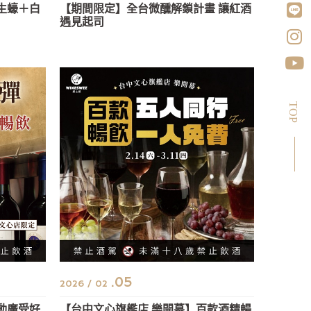
生蠔＋白
【期間限定】全台微醺解鎖計畫 讓紅酒
遇見起司
TOP
.05
2026 / 02
動廣受好
【台中文心旗艦店 樂開幕】百款酒精暢