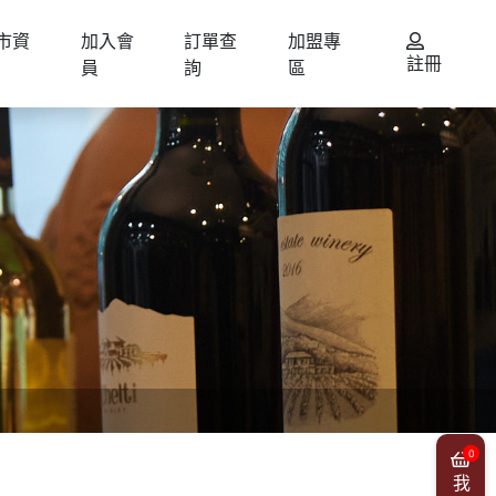
市資
加入會
訂單查
加盟專
註冊
員
詢
區
0