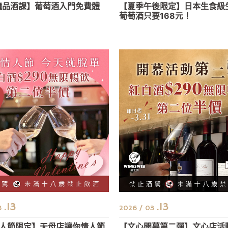
鐘品酒課】葡萄酒入門免費體
【夏季午後限定】日本生食級
葡萄酒只要168元！
.13
.13
3
2026 / 03
人節限定】天母店讓你情人節
【文心開幕第二彈】文心店活