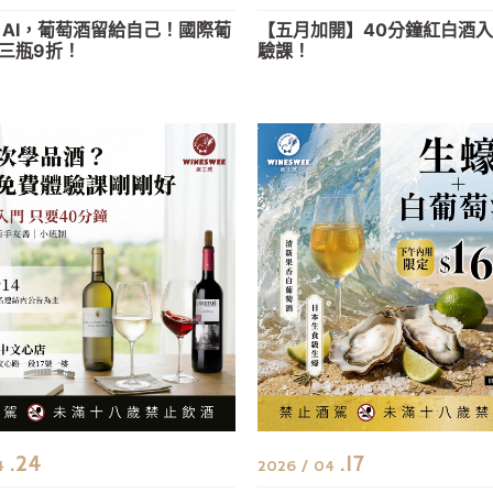
 AI，葡萄酒留給自己！國際葡
【五月加開】40分鐘紅白酒
三瓶9折！
驗課！
.24
.17
04
2026 / 04