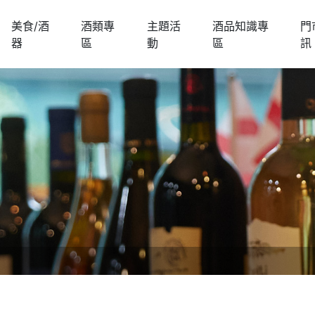
美食/酒
酒類專
主題活
酒品知識專
門
器
區
動
區
訊