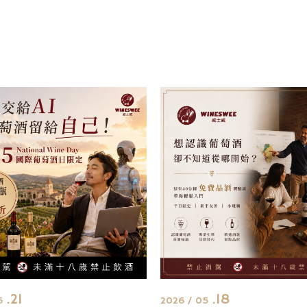
.21
.18
05
2026 / 05