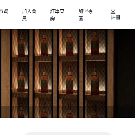
市資
加入會
訂單查
加盟專
註冊
員
詢
區