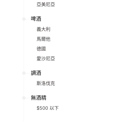
亞美尼亞
啤酒
義大利
馬爾他
德國
愛沙尼亞
調酒
斯洛伐克
無酒精
$500 以下