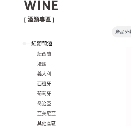
WINE
[ 酒類專區 ]
紅葡萄酒
紐西蘭
法國
義大利
西班牙
葡萄牙
喬治亞
亞美尼亞
其他產區