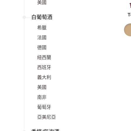
美國
T
白葡萄酒
希臘
法國
德國
紐西蘭
西班牙
義大利
美國
南非
葡萄牙
亞美尼亞