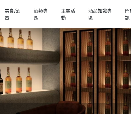
美食/酒
酒類專
主題活
酒品知識專
門
器
區
動
區
訊