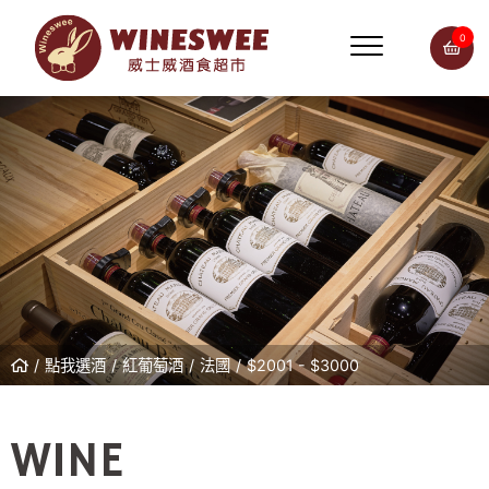
0
點我選酒
紅葡萄酒
法國
$2001 - $3000
WINE