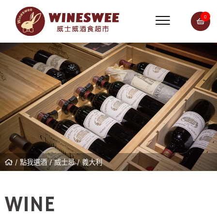
0
點我選酒
威士忌
義大利
WINE