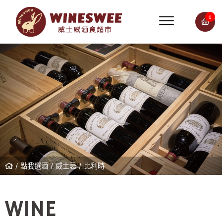
0
點我選酒
威士忌
比利時
WINE