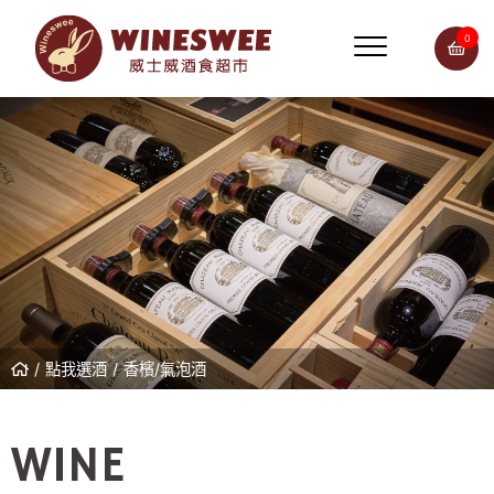
0
點我選酒
香檳/氣泡酒
WINE