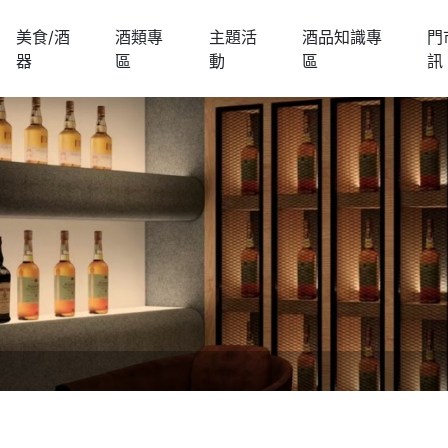
美食/酒
酒類專
主題活
酒品知識專
門
器
區
動
區
訊