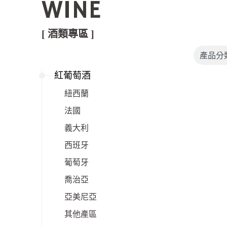
WINE
[ 酒類專區 ]
紅葡萄酒
紐西蘭
法國
義大利
西班牙
葡萄牙
喬治亞
亞美尼亞
其他產區