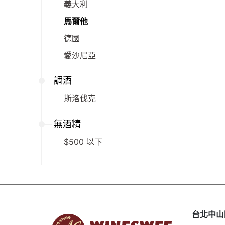
義大利
馬爾他
德國
愛沙尼亞
調酒
斯洛伐克
無酒精
$500 以下
台北中山