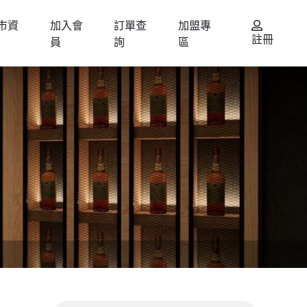
市資
加入會
訂單查
加盟專
註冊
員
詢
區