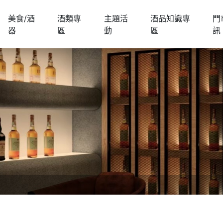
美食/酒
酒類專
主題活
酒品知識專
門
器
區
動
區
訊