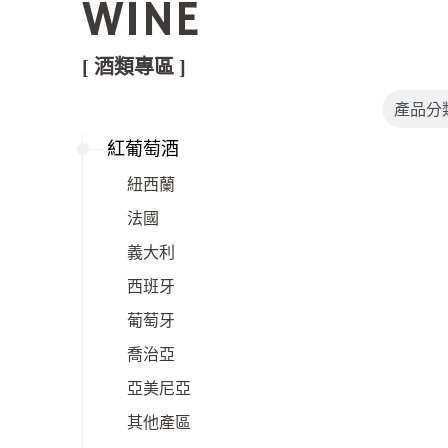
WINE
[ 酒類專區 ]
紅葡萄酒
紐西蘭
法國
義大利
西班牙
葡萄牙
喬治亞
亞美尼亞
其他產區