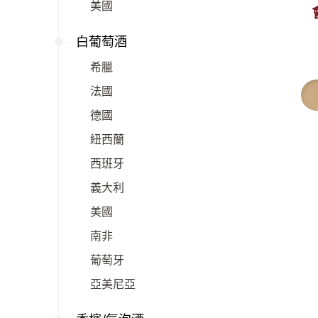
美國
白葡萄酒
希臘
法國
德國
紐西蘭
西班牙
義大利
美國
南非
葡萄牙
亞美尼亞