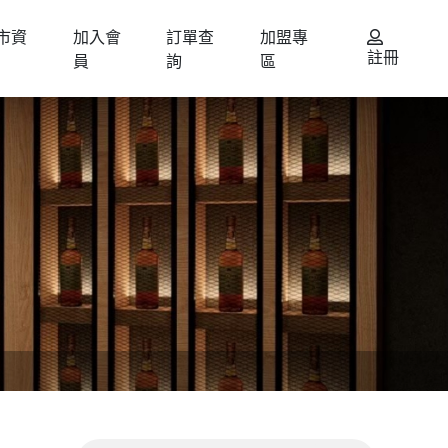
市資
加入會
訂單查
加盟專
註冊
員
詢
區