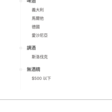
啤酒
義大利
馬爾他
德國
愛沙尼亞
調酒
斯洛伐克
無酒精
$500 以下