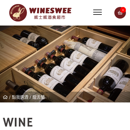
0
點我選酒
龍舌蘭
WINE