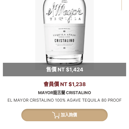
售價 NT $1,424
會員價 NT $1,238
MAYOR龍舌蘭 CRISTALINO
EL MAYOR CRISTALINO 100% AGAVE TEQUILA 80 PROOF
加入詢價