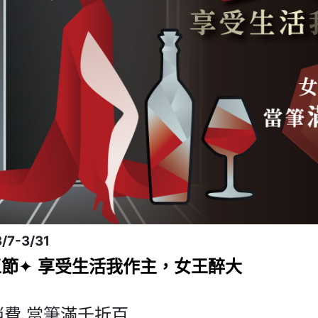
/7-3/31
王節
享受生活我作主，女王醉大
✦ 
消費,當筆滿千折百