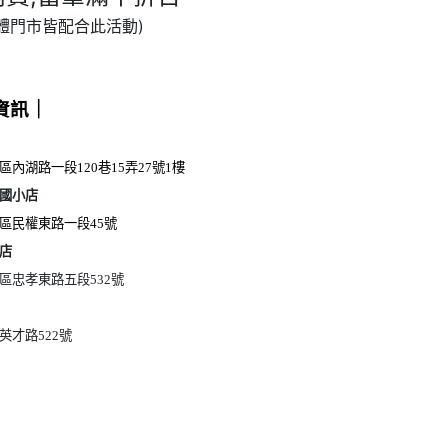
實體門市皆配合此活動)
資訊｜
內湖路一段120巷15弄27號1樓
國小店
區民權東路一段45號
店
區忠孝東路五段532號
英才路522號