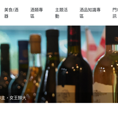
美食/酒
酒類專
主題活
酒品知識專
門
器
區
動
區
訊
作主，女王醉大