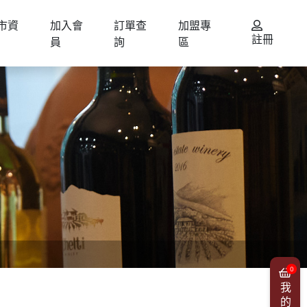
市資
加入會
訂單查
加盟專
註冊
員
詢
區
0