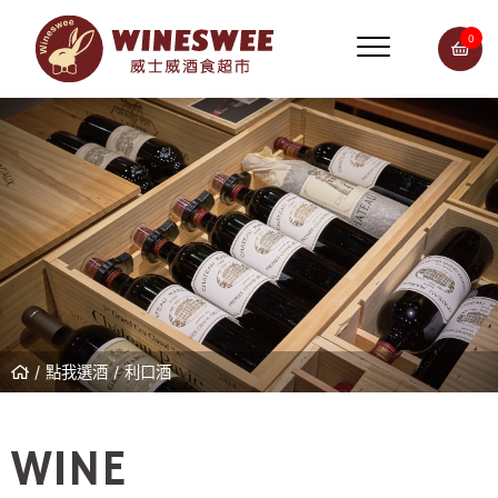
0
點我選酒
利口酒
WINE