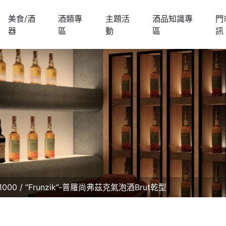
美食/酒
酒類專
主題活
酒品知識專
門
器
區
動
區
訊
1000
”Frunzik”-普羅尚弗茲克氣泡酒Brut乾型