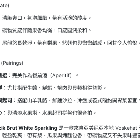
ate)
：清脆爽口，氣泡細緻，帶有活潑的酸度。
：礦物質感伴隨果香均衡，口感圓潤柔和。
：尾韻悠長乾淨，帶有梨果、烤麵包與微微鹹感，回甘令人愉悅
airings)
首選
：完美作為餐前酒（Aperitif）。
鮮
：尤其搭配生蠔、鮮蝦、蟹肉與貝類相得益彰。
與起司
：搭配山羊乳酪、鮮蔬沙拉、冷盤或義式簡約開胃菜皆宜
心
：與清淡水果塔、水果起司拼盤也很合拍。
ik Brut White Sparkling
是一款來自亞美尼亞本地 Voskehat 葡
，輕盈乾爽，帶有梨、瓜果與烤麵包香，帶礦物感又不失果味豐