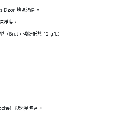
ts Dzor 地區酒園
。
純淨度
。
型（Brut，殘糖低於 12 g/L）
che）與烤麵包香
。