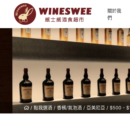
關於我
們
點我選酒
香檳/氣泡酒
亞美尼亞
$500 - $