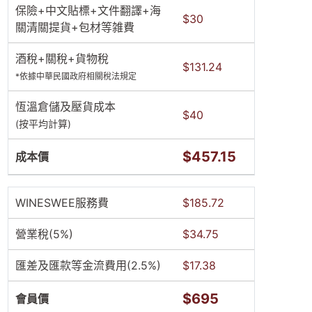
保險+中文貼標+文件翻譯+海
$30
關清關提貨+包材等雑費
酒稅+關稅+貨物稅
$131.24
*依據中華民國政府相關稅法規定
恆溫倉儲及壓貨成本
$40
(按平均計算)
$457.15
成本價
WINESWEE服務費
$185.72
營業稅(5%)
$34.75
匯差及匯款等金流費用(2.5%)
$17.38
$695
會員價