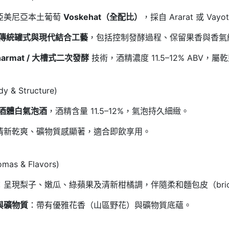
亞美尼亞本土葡萄
Voskehat（全配比）
，採自 Ararat 或 Vayo
傳統罐式與現代結合工藝
，包括控制發酵過程、保留果香與香氣
harmat / 大槽式二次發酵
技術，酒精濃度 11.5–12% ABV，屬乾
y & Structure)
酒體白氣泡酒
，酒精含量 11.5–12%，氣泡持久細緻
。
清新乾爽、礦物質感顯著，適合即飲享用。
mas & Flavors)
：呈現梨子、嫩瓜、綠蘋果及清新柑橘調，伴隨柔和麵包皮（brio
與礦物質
：帶有優雅花香（山區野花）與礦物質底蘊
。