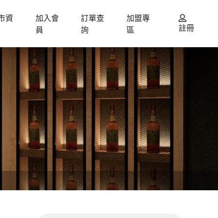
市資
加入會
訂單查
加盟專
註冊
員
詢
區