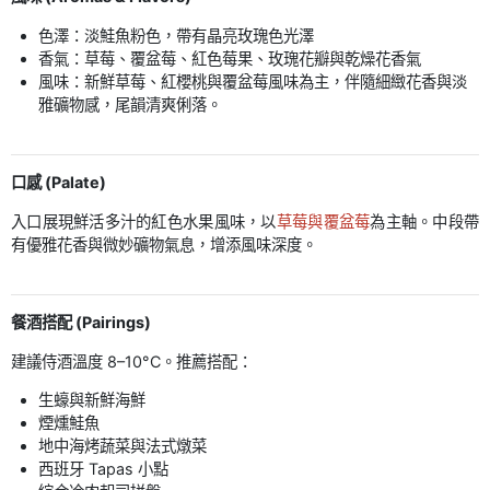
色澤：淡鮭魚粉色，帶有晶亮玫瑰色光澤
香氣：草莓、覆盆莓、紅色莓果、玫瑰花瓣與乾燥花香氣
風味：新鮮草莓、紅櫻桃與覆盆莓風味為主，伴隨細緻花香與淡
雅礦物感，尾韻清爽俐落。
口感 (Palate)
入口展現鮮活多汁的紅色水果風味，以
草莓與覆盆莓
為主軸。中段帶
有優雅花香與微妙礦物氣息，增添風味深度。
餐酒搭配 (Pairings)
建議侍酒溫度 8–10°C。推薦搭配：
生蠔與新鮮海鮮
煙燻鮭魚
地中海烤蔬菜與法式燉菜
西班牙 Tapas 小點