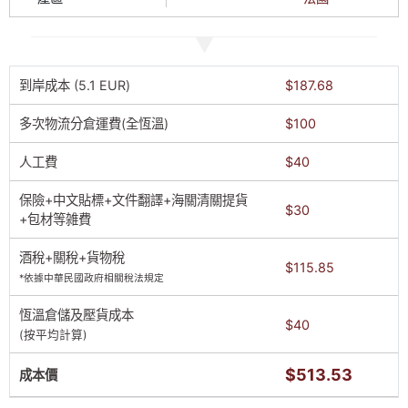
到岸成本 (5.1 EUR)
$187.68
多次物流分倉運費(全恆溫)
$100
人工費
$40
保險+中文貼標+文件翻譯+海關清關提貨
$30
+包材等雑費
酒稅+關稅+貨物稅
$115.85
*依據中華民國政府相關稅法規定
恆溫倉儲及壓貨成本
$40
(按平均計算)
$513.53
成本價