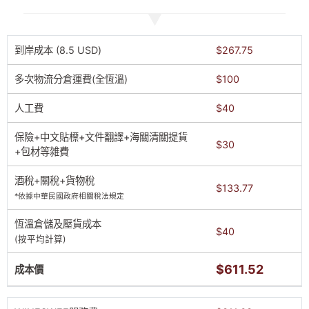
到岸成本 (8.5 USD)
$267.75
多次物流分倉運費(全恆溫)
$100
人工費
$40
保險+中文貼標+文件翻譯+海關清關提貨
$30
+包材等雑費
酒稅+關稅+貨物稅
$133.77
*依據中華民國政府相關稅法規定
恆溫倉儲及壓貨成本
$40
(按平均計算)
$611.52
成本價