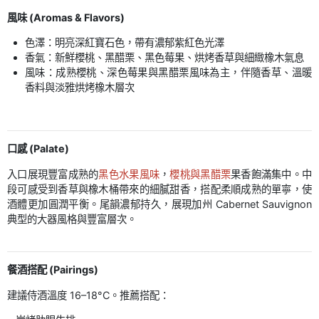
風味 (Aromas & Flavors)
色澤：明亮深紅寶石色，帶有濃郁紫紅色光澤
香氣：新鮮櫻桃、黑醋栗、黑色莓果、烘烤香草與細緻橡木氣息
風味：成熟櫻桃、深色莓果與黑醋栗風味為主，伴隨香草、溫暖
香料與淡雅烘烤橡木層次
口感 (Palate)
入口展現豐富成熟的
黑色水果風味
，
櫻桃與黑醋栗
果香飽滿集中。中
段可感受到香草與橡木桶帶來的細膩甜香，搭配柔順成熟的單寧，使
酒體更加圓潤平衡。尾韻濃郁持久，展現加州 Cabernet Sauvignon
典型的大器風格與豐富層次。
餐酒搭配 (Pairings)
建議侍酒溫度 16–18°C。推薦搭配：