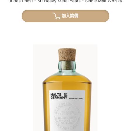
Judas Priest - 50 Heavy Metal Years - Single Malt Whisky
加入詢價