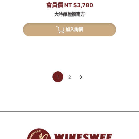
會員價 NT $3,780
大吟釀極撰南方
加入詢價
1
2