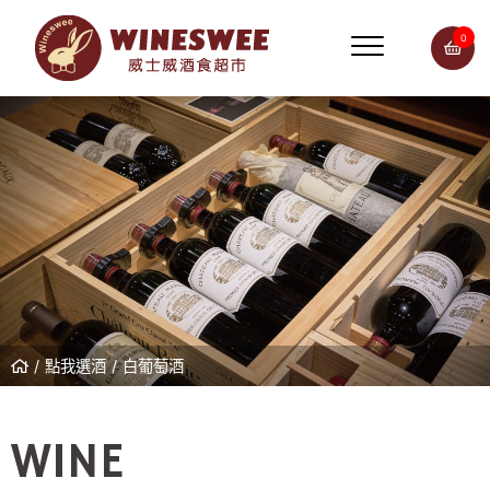
0
點我選酒
白葡萄酒
WINE