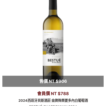
售價 NT $906
會員價 NT $788
2024西班牙貝斯酒莊 金牌殊榮夏多內白葡萄酒