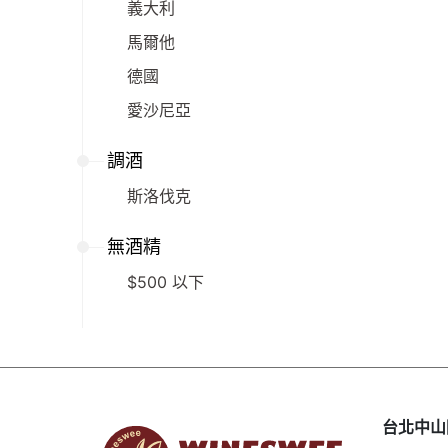
義大利
馬爾他
德國
愛沙尼亞
調酒
斯洛伐克
無酒精
$500 以下
台北中山