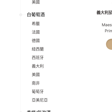
美國
義大利茄
白葡萄酒
希臘
Maest
Pri
法國
德國
紐西蘭
西班牙
義大利
美國
南非
葡萄牙
亞美尼亞