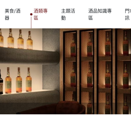
美食/酒
酒類專
主題活
酒品知識專
門
器
區
動
區
訊