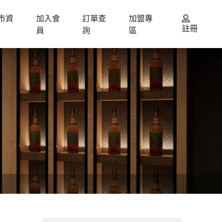
市資
加入會
訂單查
加盟專
註冊
員
詢
區